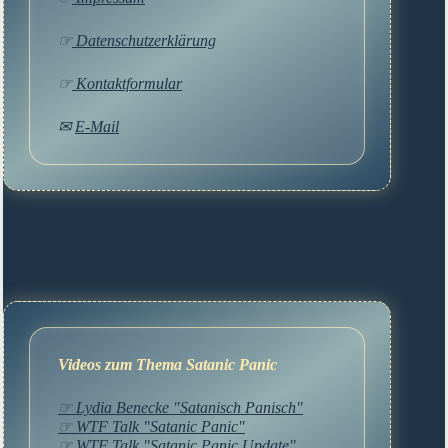
☞
Datenschutzerklärung
☞
Kontaktformular
✉
E-Mail
Videos zum Thema Satanic Panic
☞ Lydia Benecke "Satanisch Panisch"
☞ WTF Talk "Satanic Panic"
☞ WTF Talk "Satanic Panic Update"