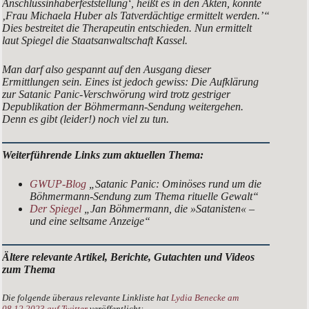
Anschlussinhaberfeststellung‘, heißt es in den Akten, konnte
‚Frau Michaela Huber als Tatverdächtige ermittelt werden.’“
Dies bestreitet die Therapeutin entschieden. Nun ermittelt
laut Spiegel die Staatsanwaltschaft Kassel.
Man darf also gespannt auf den Ausgang dieser
Ermittlungen sein. Eines ist jedoch gewiss: Die Aufklärung
zur Satanic Panic-Verschwörung wird trotz gestriger
Depublikation der Böhmermann-Sendung weitergehen.
Denn es gibt (leider!) noch viel zu tun.
Weiterführende Links zum aktuellen Thema:
GWUP-Blog
„Satanic Panic: Ominöses rund um die
Böhmermann-Sendung zum Thema rituelle Gewalt“
Der Spiegel
„Jan Böhmermann, die »Satanisten« –
und eine seltsame Anzeige“
Ältere relevante Artikel, Berichte, Gutachten und Videos
zum Thema
Die folgende überaus relevante Linkliste hat
Lydia Benecke am
08.12.2023 auf Twitter
veröffentlicht: