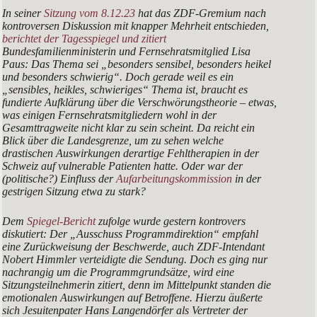
In seiner
Sitzung vom 8.12.23
hat das ZDF-Gremium nach
kontroversen Diskussion mit knapper Mehrheit entschieden,
berichtet der Tagesspiegel und zitiert
Bundesfamilienministerin und Fernsehratsmitglied Lisa
Paus: Das Thema sei „
besonders sensibel, besonders heikel
und besonders schwierig
“. Doch gerade
weil
es ein
„sensibles, heikles, schwieriges“ Thema ist, braucht es
fundierte Aufklärung über die Verschwörungstheorie – etwas,
was einigen Fernsehratsmitgliedern wohl in der
Gesamttragweite nicht klar zu sein scheint. Da reicht ein
Blick über die Landesgrenze, um zu sehen welche
drastischen Auswirkungen derartige Fehltherapien in der
Schweiz auf vulnerable Patienten hatte. Oder war der
(politische?) Einfluss der
Aufarbeitungskommission
in der
gestrigen Sitzung etwa zu stark?
Dem
Spiegel-Bericht
zufolge wurde gestern kontrovers
diskutiert: Der „Ausschuss Programmdirektion“ empfahl
eine Zurückweisung der Beschwerde, auch ZDF-Intendant
Nobert Himmler verteidigte die Sendung. Doch es ging nur
nachrangig um die Programmgrundsätze, wird eine
Sitzungsteilnehmerin zitiert, denn im Mittelpunkt standen die
emotionalen Auswirkungen auf Betroffene. Hierzu äußerte
sich Jesuitenpater Hans Langendörfer als Vertreter der