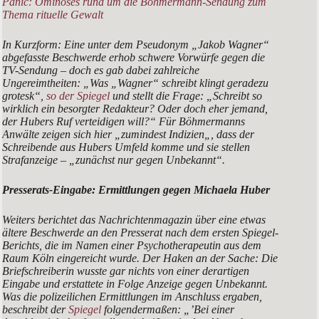
Panic: Ominöses rund um die Böhmermann-Sendung zum
Thema rituelle Gewalt
In Kurzform: Eine unter dem Pseudonym „Jakob Wagner“
abgefasste Beschwerde erhob schwere Vorwürfe gegen die
TV-Sendung – doch es gab dabei zahlreiche
Ungereimtheiten: „
Was „Wagner“ schreibt klingt geradezu
grotesk
“,
so der Spiegel
und stellt die Frage:
„Schreibt so
wirklich ein besorgter Redakteur? Oder doch eher jemand,
der Hubers Ruf verteidigen will?“
Für Böhmermanns
Anwälte zeigen sich hier „
zumindest Indizien
„, dass der
Schreibende aus Hubers Umfeld komme und sie stellen
Strafanzeige – „
zunächst nur gegen Unbekann
t“.
Presserats-Eingabe: Ermittlungen gegen Michaela Huber
Weiters berichtet das Nachrichtenmagazin über eine etwas
ältere Beschwerde an den Presserat nach dem ersten Spiegel-
Berichts, die im Namen einer Psychotherapeutin aus dem
Raum Köln eingereicht wurde. Der Haken an der Sache: Die
Briefschreiberin wusste gar nichts von einer derartigen
Eingabe und erstattete in Folge Anzeige gegen Unbekannt.
Was die polizeilichen Ermittlungen im Anschluss ergaben,
beschreibt der
Spiegel
folgendermaßen:
„’Bei einer