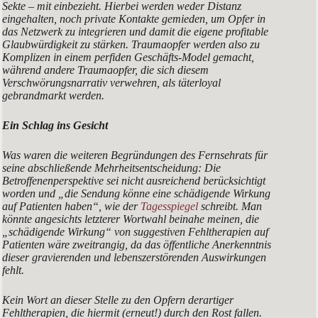
Sekte – mit einbezieht. Hierbei werden weder Distanz
eingehalten, noch private Kontakte gemieden, um Opfer in
das Netzwerk zu integrieren und damit die eigene profitable
Glaubwürdigkeit zu stärken. Traumaopfer werden also zu
Komplizen in einem perfiden Geschäfts-Model gemacht,
während andere Traumaopfer, die sich diesem
Verschwörungsnarrativ verwehren, als täterloyal
gebrandmarkt werden.
Ein Schlag ins Gesicht
Was waren die weiteren Begründungen des Fernsehrats für
seine abschließende Mehrheitsentscheidung: Die
Betroffenenperspektive sei nicht ausreichend berücksichtigt
worden und
„die Sendung könne eine schädigende Wirkung
auf Patienten haben“
, wie der
Tagesspiegel
schreibt. Man
könnte angesichts letzterer Wortwahl beinahe meinen, die
„schädigende Wirkung“ von suggestiven Fehltherapien auf
Patienten wäre zweitrangig, da das öffentliche Anerkenntnis
dieser gravierenden und lebenszerstörenden Auswirkungen
fehlt.
Kein Wort an dieser Stelle zu den Opfern derartiger
Fehltherapien, die hiermit (erneut!) durch den Rost fallen.