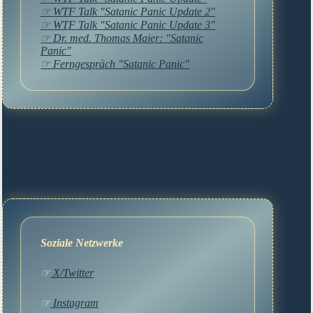
☞ WTF Talk "Satanic Panic Update 2"
☞ WTF Talk "Satanic Panic Update 3"
☞ Dr. med. Thomas Maier: "Satanic
Panic"
☞ Ferngespräch "Satanic Panic"
Soziale netzwerke
Soziale Netzwerke
☞
X/Twitter
☞
Instagram