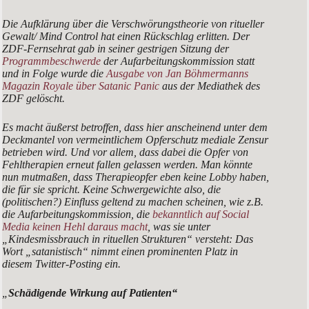
Die Aufklärung über die Verschwörungstheorie von ritueller
Gewalt/ Mind Control hat einen Rückschlag erlitten. Der
ZDF-Fernsehrat gab in seiner gestrigen Sitzung der
Programmbeschwerde
der Aufarbeitungskommission statt
und in Folge wurde die
Ausgabe von Jan Böhmermanns
Magazin Royale über Satanic Panic
aus der Mediathek des
ZDF gelöscht.
Es macht äußerst betroffen, dass hier anscheinend unter dem
Deckmantel von vermeintlichem Opferschutz mediale Zensur
betrieben wird. Und vor allem, dass dabei die Opfer von
Fehltherapien erneut fallen gelassen werden. Man könnte
nun mutmaßen, dass Therapieopfer eben keine Lobby haben,
die für sie spricht. Keine Schwergewichte also, die
(politischen?) Einfluss geltend zu machen scheinen, wie z.B.
die Aufarbeitungskommission, die
bekanntlich auf Social
Media keinen Hehl daraus macht
, was sie unter
„
Kindesmissbrauch in rituellen Strukturen
“ versteht: Das
Wort „
satanistisch
“ nimmt einen prominenten Platz in
diesem Twitter-Posting ein.
„
Schädigende Wirkung auf Patienten“