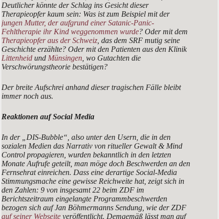
Deutlicher könnte der Schlag ins Gesicht dieser
Therapieopfer kaum sein: Was ist zum Beispiel mit der
jungen Mutter, der aufgrund einer Satanic-Panic-
Fehltherapie ihr Kind weggenommen wurde
? Oder mit dem
Therapieopfer aus der Schweiz
, das dem SRF mutig seine
Geschichte erzählte? Oder mit den Patienten aus den Klinik
Littenheid
und
Münsingen
, wo Gutachten die
Verschwörungstheorie bestätigen?
Der breite Aufschrei anhand dieser tragischen Fälle bleibt
immer noch aus.
Reaktionen auf Social Media
In der „DIS-Bubble“, also unter den Usern, die in den
sozialen Medien das Narrativ von ritueller Gewalt & Mind
Control propagieren, wurden bekanntlich in den letzten
Monate Aufrufe geteilt, man möge doch Beschwerden an den
Fernsehrat einreichen. Dass eine derartige Social-Media
Stimmungsmache eine gewisse Reichweite hat, zeigt sich in
den Zahlen: 9 von insgesamt 22 beim ZDF im
Berichtszeitraum eingelangte Programmbeschwerden
bezogen sich auf Jan Böhmermanns Sendung, wie der ZDF
auf seiner Webseite
veröffentlicht. Demgemäß lässt man auf