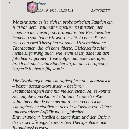
Lotosritter
DEZEMBER 10, 2023 / 11:23 P.M.
ANTWORTEN
Wie zwingend es ist, sich in probatorischen Stunden ein
Bild von dem Traumatherapeuten zu machen, der
einen bei der Lösung posttraumatischer Beschwerden
begleiten soll, habe ich selbst erlebt. In einer Phase
zwischen zwei Therapien waren es 16 verschiedene
Therapeuten, die ich konsultierte. Gleichzeitig zeigt
meine Erfahrung auch, wie leicht es ist, dabei an den
falschen zu geraten. Eine aufgenommene Therapie
brach ich nach zehn Stunden ab, da die Therapeutin
körperlich übergriffig wurde.
Die Erzählungen von Therapieopfern aus satanistisch
– besser gesagt exorzistisch – basierter
Traumatherapien sind himmelschreiend. Ja, es konnte
sich auf die amerikanische Satanic Panic der 90er
Jahre hierzulande eine geradezu verbrecherische
Therapieszene etablieren, der die zeitweilig von Tätern
unterwanderte Aufklärung zu „falschen
Erinnerungen“ letztlich entgegenkam und den Opfern
der verschwörungstheoretischen Therapeuten einen
Bärendienst erwies.