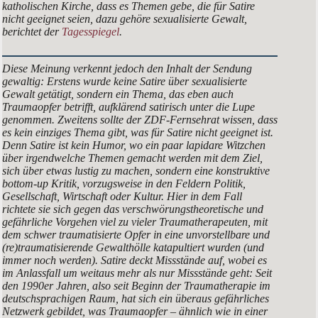
katholischen Kirche, dass es Themen gebe, die für Satire
nicht geeignet seien, dazu gehöre sexualisierte Gewalt,
berichtet der
Tagesspiegel
.
Diese Meinung verkennt jedoch den Inhalt der Sendung
gewaltig: Erstens wurde keine Satire
über
sexualisierte
Gewalt getätigt, sondern ein Thema, das eben auch
Traumaopfer betrifft, aufklärend satirisch unter die Lupe
genommen. Zweitens sollte der ZDF-Fernsehrat wissen, dass
es kein einziges Thema gibt, was für Satire
nicht
geeignet ist.
Denn Satire ist kein Humor, wo ein paar lapidare Witzchen
über irgendwelche Themen gemacht werden mit dem Ziel,
sich über etwas lustig zu machen, sondern eine konstruktive
bottom-up Kritik, vorzugsweise in den Feldern Politik,
Gesellschaft, Wirtschaft oder Kultur. Hier in dem Fall
richtete sie sich gegen das verschwörungstheoretische und
gefährliche Vorgehen viel zu vieler Traumatherapeuten, mit
dem schwer traumatisierte Opfer in eine unvorstellbare und
(re)traumatisierende Gewalthölle katapultiert wurden (und
immer noch werden). Satire deckt Missstände auf, wobei es
im Anlassfall um weitaus mehr als nur Missstände geht: Seit
den 1990er Jahren, also seit Beginn der Traumatherapie im
deutschsprachigen Raum, hat sich ein überaus gefährliches
Netzwerk gebildet, was Traumaopfer – ähnlich wie in einer