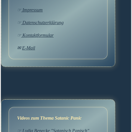
☞
Impressum
☞
Datenschutzerklärung
☞
Kontaktformular
✉
E-Mail
Videos zum Thema Satanic Panic
☞ Lydia Benecke "Satanisch Panisch"