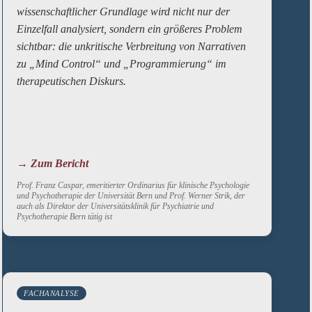
wissenschaftlicher Grundlage wird nicht nur der
Einzelfall analysiert, sondern ein größeres Problem
sichtbar: die unkritische Verbreitung von Narrativen
zu „Mind Control“ und „Programmierung“ im
therapeutischen Diskurs.
→ Zum Bericht
Prof. Franz Caspar, emeritierter Ordinarius für klinische Psychologie
und Psychotherapie der Universität Bern und Prof. Werner Strik, der
auch als Direktor der Universitätsklinik für Psychiatrie und
Psychotherapie Bern tätig ist
FACHANALYSE