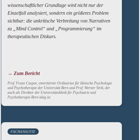
wissenschaftlicher Grundlage wird nicht nur der
Einzelfall analysiert, sondern ein größeres Problem
sichtbar: die unkritische Verbreitung von Narrativen
zu „Mind Control“ und „Programmierung“ im
therapeutischen Diskurs.
→ Zum Bericht
Prof. Franz Caspar, emeritierter Ordinarius für klinische Psychologie
und Psychotherapie der Universität Bern und Prof. Werner Strik, der
auch als Direktor der Universitätsklinik für Psychiatrie und
Psychotherapie Bern tätig ist
FACHANALYSE