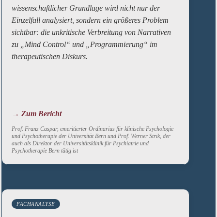
wissenschaftlicher Grundlage wird nicht nur der
Einzelfall analysiert, sondern ein größeres Problem
sichtbar: die unkritische Verbreitung von Narrativen
zu „Mind Control“ und „Programmierung“ im
therapeutischen Diskurs.
→ Zum Bericht
Prof. Franz Caspar, emeritierter Ordinarius für klinische Psychologie
und Psychotherapie der Universität Bern und Prof. Werner Strik, der
auch als Direktor der Universitätsklinik für Psychiatrie und
Psychotherapie Bern tätig ist
FACHANALYSE